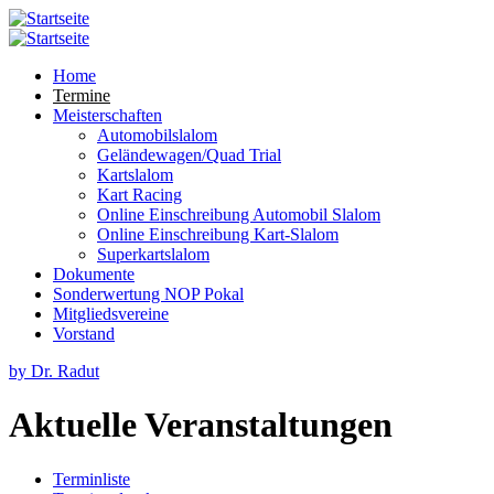
Direkt zum Inhalt
Skip to search
toggle
Hauptmenü
Home
Termine
Meisterschaften
Automobilslalom
Geländewagen/Quad Trial
Kartslalom
Kart Racing
Online Einschreibung Automobil Slalom
Online Einschreibung Kart-Slalom
Superkartslalom
Dokumente
Sonderwertung NOP Pokal
Mitgliedsvereine
Vorstand
by Dr. Radut
Aktuelle Veranstaltungen
Terminliste